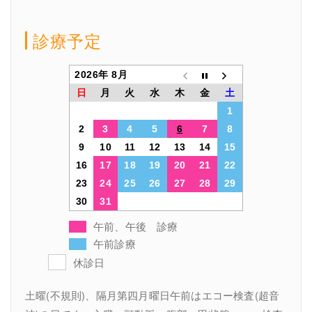
診療予定
2026年 8月
日
月
火
水
木
金
土
1
2
3
4
5
6
7
8
9
10
11
12
13
14
15
16
17
18
19
20
21
22
23
24
25
26
27
28
29
30
31
午前、午後 診療
午前診療
休診日
土曜(不規則)、隔月第四月曜日午前はエコー検査(超音