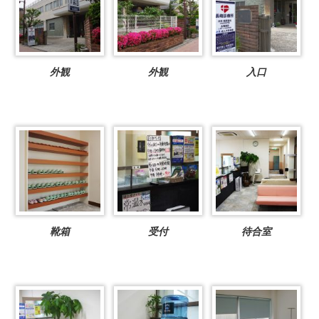
外観
外観
入口
靴箱
受付
待合室