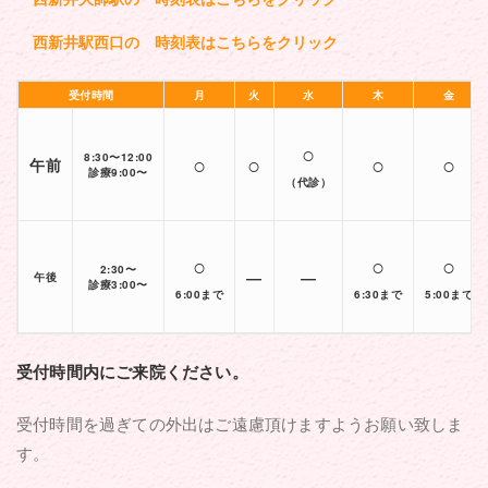
西新井駅西口の 時刻表はこちらをクリック
受付時間
月
火
水
木
金
○
○
○
○
○
8:30〜12:00
午前
診療9:00〜
（代診）
○
○
○
2:30〜
―
―
午後
診療3:00〜
6:00まで
6:30まで
5:00まで
受付時間内にご来院ください。
受付時間を過ぎての外出はご遠慮頂けますようお願い致しま
す。